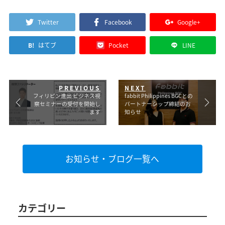
Twitter
Facebook
Google+
B!
はてブ
Pocket
LINE
フィリピン進出 ビジネス視
fabbit Philippines BGCとの
察セミナーの受付を開始し
パートナーシップ締結のお
ます
知らせ
お知らせ・ブログ一覧へ
カテゴリー