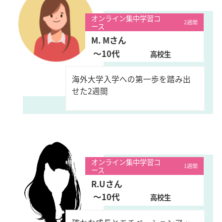
オンライン集中学習コ
2週間
ース
M. Mさん
〜10代
高校生
海外大学入学への第一歩を踏み出
せた2週間
オンライン集中学習コ
1週間
ース
R.Uさん
〜10代
高校生