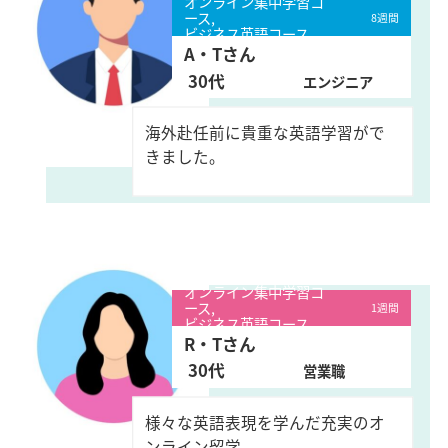
オンライン集中学習コ
ース,
8週間
ビジネス英語コース
A・Tさん
30代
エンジニア
海外赴任前に貴重な英語学習がで
きました。
オンライン集中学習コ
ース,
1週間
ビジネス英語コース
R・Tさん
30代
営業職
様々な英語表現を学んだ充実のオ
ンライン留学