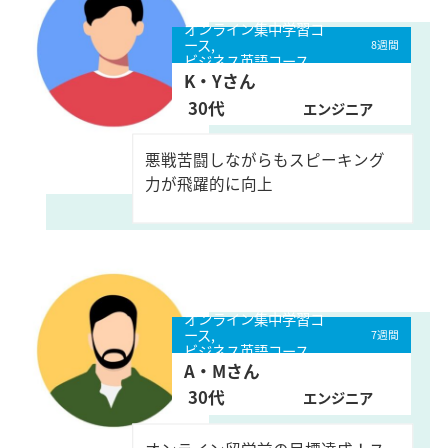
オンライン集中学習コ
ース,
8週間
ビジネス英語コース
K・Yさん
30代
エンジニア
悪戦苦闘しながらもスピーキング
力が飛躍的に向上
オンライン集中学習コ
ース,
7週間
ビジネス英語コース
A・Mさん
30代
エンジニア