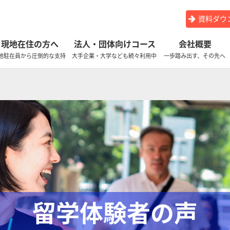
資料ダウ
現地在住の方へ
法人・団体向けコース
会社概要
地駐在員から圧倒的な支持
大手企業・大学なども続々利用中
一歩踏み出す、その先へ
留学体験者の声